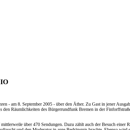
DIO
ren - am 8. September 2005 - über den Äther. Zu Gast in jener Ausga
s den Räumlichkeiten des Bürgerrundfunk Bremen in der Finforffstraße
f mittlerweile über 470 Sendungen. Dazu zählt auch der Besuch einer R
 auftaucht und den Moderator in arge Bedrängnis brachte. Ebenso wird e