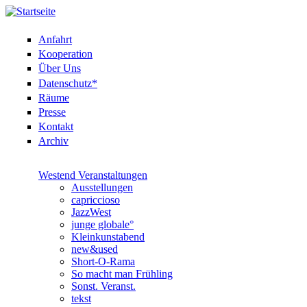
Anfahrt
Kooperation
Über Uns
Datenschutz*
Räume
Presse
Kontakt
Archiv
Westend Veranstaltungen
Ausstellungen
capriccioso
JazzWest
junge globale°
Kleinkunstabend
new&used
Short-O-Rama
So macht man Frühling
Sonst. Veranst.
tekst