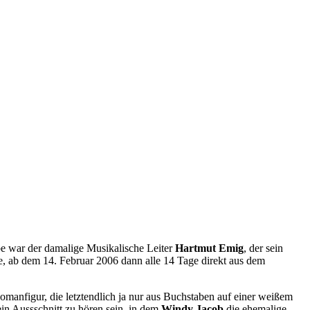
be war der damalige Musikalische Leiter
Hartmut Emig
, der sein
, ab dem 14. Februar 2006 dann alle 14 Tage direkt aus dem
omanfigur, die letztendlich ja nur aus Buchstaben auf einer weißem
in Aussschnitt zu hören sein, in dem
Windy Jacob
die ehemalige