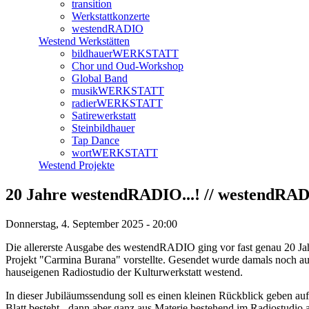
transition
Werkstattkonzerte
westendRADIO
Westend Werkstätten
bildhauerWERKSTATT
Chor und Oud-Workshop
Global Band
musikWERKSTATT
radierWERKSTATT
Satirewerkstatt
Steinbildhauer
Tap Dance
wortWERKSTATT
Westend Projekte
20 Jahre westendRADIO...! // westendRA
Donnerstag, 4. September 2025 - 20:00
Die allererste Ausgabe des westendRADIO ging vor fast genau 20 Jah
Projekt "Carmina Burana" vorstellte. Gesendet wurde damals noch au
hauseigenen Radiostudio der Kulturwerkstatt westend.
In dieser Jubiläumssendung soll es einen kleinen Rückblick geben au
Blatt besteht - dann aber ganz aus Materie bestehend im Radiostudio