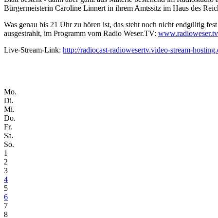
Bürgermeisterin Caroline Linnert in ihrem Amtssitz im Haus des Reic
Was genau bis 21 Uhr zu hören ist, das steht noch nicht endgültig f
ausgestrahlt, im Programm vom Radio Weser.TV:
www.radioweser.tv
Live-Stream-Link:
http://radiocast-radiowesertv.video-stream-hostin
Mo.
Di.
Mi.
Do.
Fr.
Sa.
So.
1
2
3
4
5
6
7
8