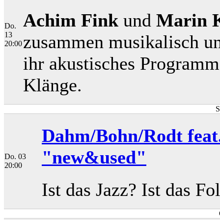
Achim Fink
und
Marin 
Do.
13
zusammen musikalisch unt
20:00
ihr akustisches Programm 
Klänge.
S
Dahm/Bohn/Rodt feat. 
"new&used"
Do. 03
20:00
Ist das Jazz? Ist das Fo