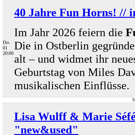
40 Jahre Fun Horns! //
Im Jahr 2026 feiern die
F
Die in Ostberlin gegründe
Do.
01
20:00
alt – und widmet ihr ne
Geburtstag von Miles Davi
musikalischen Einflüsse.
N
Lisa Wulff & Marie Séfér
"new&used"