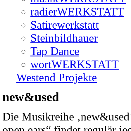
radierWERKSTATT
Satirewerkstatt
Steinbildhauer
Tap Dance
wortWERKSTATT
Westend Projekte
new&used
Die Musikreihe ‚new&used‘
open ears“ findet regulär j