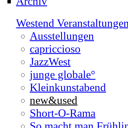
Archiv
Westend Veranstaltunge
Ausstellungen
capriccioso
JazzWest
junge globale°
Kleinkunstabend
new&used
Short-O-Rama
So macht man Frühli