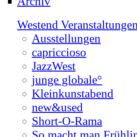
Archiv
Westend Veranstaltunge
Ausstellungen
capriccioso
JazzWest
junge globale°
Kleinkunstabend
new&used
Short-O-Rama
So macht man Frühli