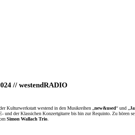
.2024 // westendRADIO
 der Kulturwerkstatt westend in den Musikreihen „
new&used
“ und „
Ja
e E- und der Klassichen Konzertgitarre bis hin zur Requinto. Zu höre
vom
Simon Wallach
Trio
.