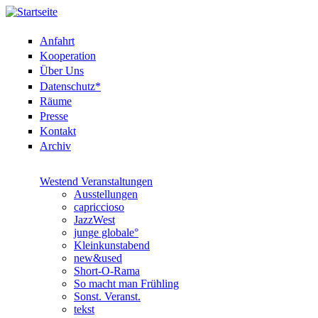
Anfahrt
Kooperation
Über Uns
Datenschutz*
Räume
Presse
Kontakt
Archiv
Westend Veranstaltungen
Ausstellungen
capriccioso
JazzWest
junge globale°
Kleinkunstabend
new&used
Short-O-Rama
So macht man Frühling
Sonst. Veranst.
tekst