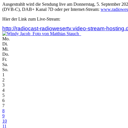
Ausgestrahlt wird die Sendung live am Donnerstag, 5. September 20
(DVB-C), DAB+ Kanal 7D oder per Internet-Stream:
www.radiowese
Hier der Link zum Live-Stream:
http://radiocast-radiowesertv.video-stream-hosting
Mo.
Di.
Mi.
Do.
Fr.
Sa.
So.
1
2
3
4
5
6
7
8
9
10
11