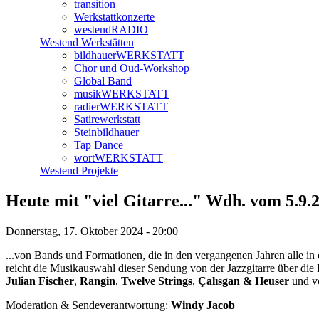
transition
Werkstattkonzerte
westendRADIO
Westend Werkstätten
bildhauerWERKSTATT
Chor und Oud-Workshop
Global Band
musikWERKSTATT
radierWERKSTATT
Satirewerkstatt
Steinbildhauer
Tap Dance
wortWERKSTATT
Westend Projekte
Heute mit "viel Gitarre..." Wdh. vom 5.9
Donnerstag, 17. Oktober 2024 - 20:00
...von Bands und Formationen, die in den vergangenen Jahren alle in
reicht die Musikauswahl dieser Sendung von der Jazzgitarre über di
Julian Fischer
,
Rangin
,
Twelve Strings
,
Çalısgan & Heuser
und 
Moderation & Sendeverantwortung:
Windy Jacob