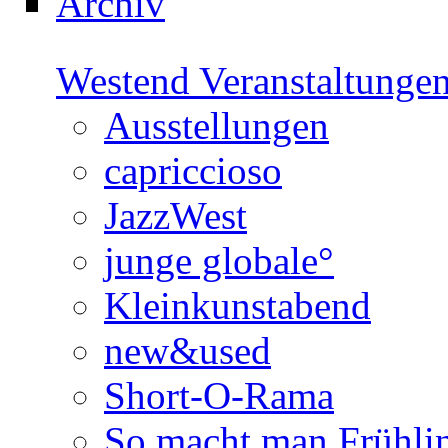
Archiv
Westend Veranstaltunge
Ausstellungen
capriccioso
JazzWest
junge globale°
Kleinkunstabend
new&used
Short-O-Rama
So macht man Frühli