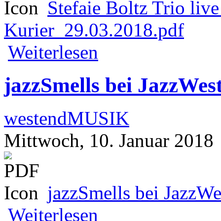
Stefaie Boltz Trio liv
Kurier_29.03.2018.pdf
über Stefaie Boltz Trio live im westend
Weiterlesen
jazzSmells bei JazzWes
westendMUSIK
Mittwoch, 10. Januar 2018
jazzSmells bei JazzW
über jazzSmells bei JazzWest
Weiterlesen