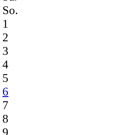
So.
1
2
3
4
5
6
7
8
9