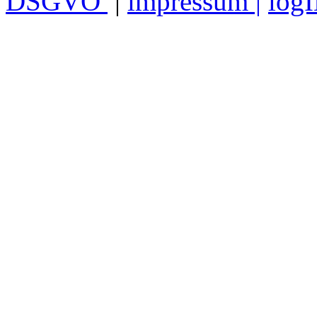
DSGVO
|
impressum |
log