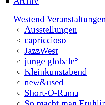
Archiv
Westend Veranstaltunge
Ausstellungen
capriccioso
JazzWest
junge globale°
Kleinkunstabend
new&used
Short-O-Rama
So macht man Frühli