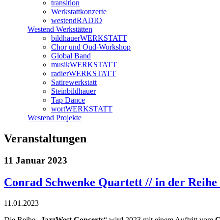
transition
Werkstattkonzerte
westendRADIO
Westend Werkstätten
bildhauerWERKSTATT
Chor und Oud-Workshop
Global Band
musikWERKSTATT
radierWERKSTATT
Satirewerkstatt
Steinbildhauer
Tap Dance
wortWERKSTATT
Westend Projekte
Veranstaltungen
11 Januar 2023
Conrad Schwenke Quartett // in der Reih
11.01.2023
Die Reihe „
JazzWest Concerts
“ wird 2023 mit einem Auftritt vom
C