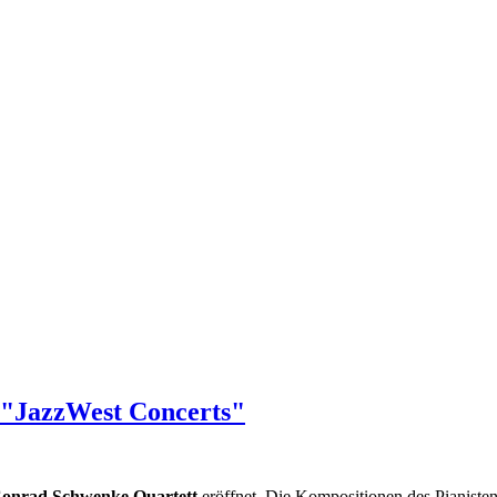
e "JazzWest Concerts"
onrad Schwenke Quartett
eröffnet. Die Kompositionen des Pianiste