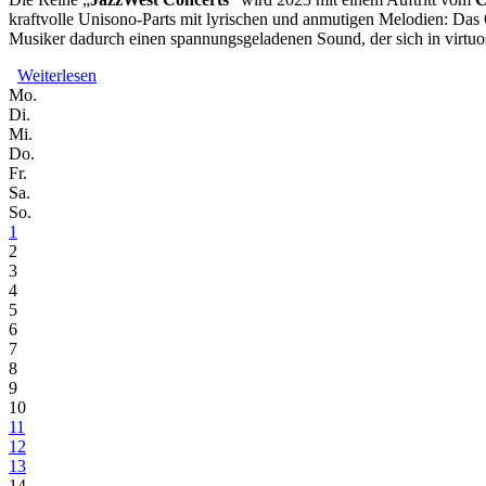
kraftvolle Unisono-Parts mit lyrischen und anmutigen Melodien: Das 
Musiker dadurch einen spannungsgeladenen Sound, der sich in virtuos
Weiterlesen
über Conrad Schwenke Quartett // in der Reihe "JazzWe
Mo.
Di.
Mi.
Do.
Fr.
Sa.
So.
1
2
3
4
5
6
7
8
9
10
11
12
13
14