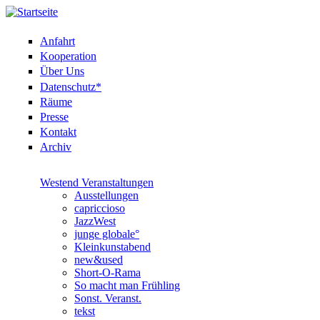
Anfahrt
Kooperation
Über Uns
Datenschutz*
Räume
Presse
Kontakt
Archiv
Westend Veranstaltungen
Ausstellungen
capriccioso
JazzWest
junge globale°
Kleinkunstabend
new&used
Short-O-Rama
So macht man Frühling
Sonst. Veranst.
tekst