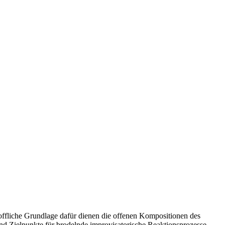
toffliche Grundlage dafür dienen die offenen Kompositionen des
d Zielpunkte für brodelnde improvisatorische Reaktionsprozesse,