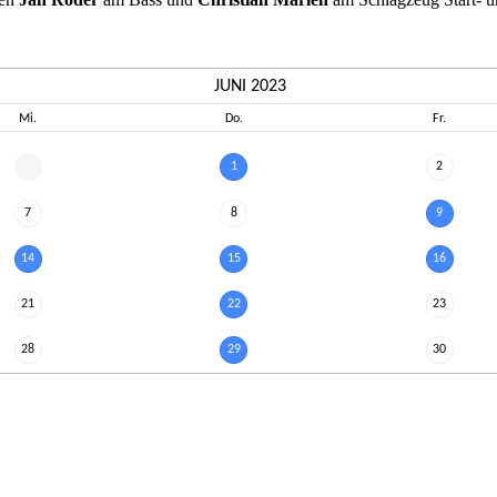
JUNI 2023
Mi.
Do.
Fr.
1
2
7
8
9
14
15
16
21
22
23
28
29
30