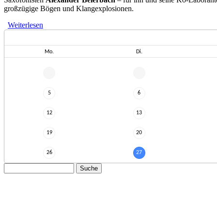
großzügige Bögen und Klangexplosionen.
Weiterlesen
über BROM // in der Reihe "JazzWest Concerts"
Mo.
Di.
5
6
12
13
19
20
26
27
Suche
Suchformular