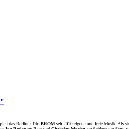
s"
pielt das Berliner Trio
BROM
seit 2010 eigene und freie Musik. Als s
ten
Jan Roder
am Bass und
Christian Marien
am Schlagzeug Start- un