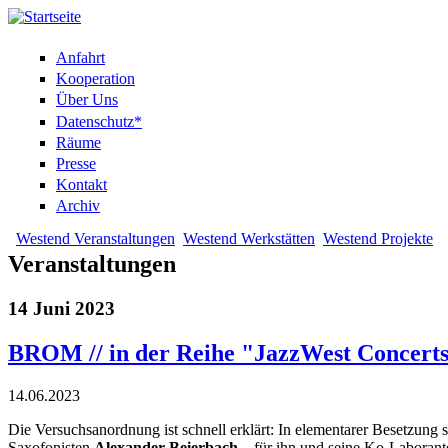
Anfahrt
Kooperation
Über Uns
Datenschutz*
Räume
Presse
Kontakt
Archiv
Westend Veranstaltungen
Westend Werkstätten
Westend Projekte
Veranstaltungen
14 Juni 2023
BROM // in der Reihe "JazzWest Concert
14.06.2023
Die Versuchsanordnung ist schnell erklärt: In elementarer Besetzung s
Saxofonisten
Alexander Beierbach
– für ihn und seine Ko-Laboran