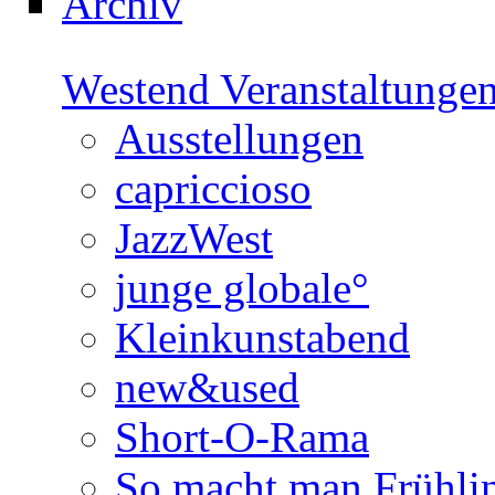
Archiv
Westend Veranstaltunge
Ausstellungen
capriccioso
JazzWest
junge globale°
Kleinkunstabend
new&used
Short-O-Rama
So macht man Frühli