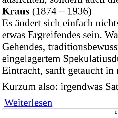
Kraus
(1874 – 1936)
Es ändert sich einfach nich
etwas Ergreifendes sein. Wa
Gehendes, traditionsbewuss
eingelagertem Spekulatius
Eintracht, sanft getaucht i
Kurzum also: irgendwas Sat
über Ach du Fröhliche - Lesung und Mu
Weiterlesen
D