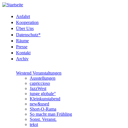
Anfahrt
Kooperation
Über Uns
Datenschutz*
Räume
Presse
Kontakt
Archiv
Westend Veranstaltungen
Ausstellungen
capriccioso
JazzWest
junge globale°
Kleinkunstabend
new&used
Short-O-Rama
So macht man Frühling
Sonst. Veranst.
tekst