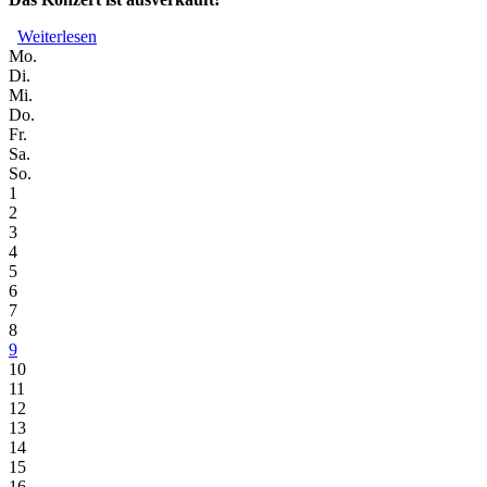
Weiterlesen
über WestEast Chor // Gastkonzert in der Reihe "transiti
Mo.
Di.
Mi.
Do.
Fr.
Sa.
So.
1
2
3
4
5
6
7
8
9
10
11
12
13
14
15
16