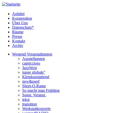
Anfahrt
Kooperation
Über Uns
Datenschutz*
Räume
Presse
Kontakt
Archiv
Westend Veranstaltungen
Ausstellungen
capriccioso
JazzWest
junge globale°
Kleinkunstabend
new&used
Short-O-Rama
So macht man Frühling
Sonst. Veranst.
tekst
transition
Werkstattkonzerte