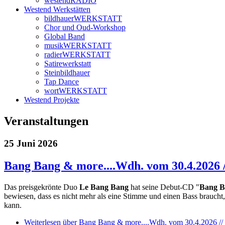
westendRADIO
Westend Werkstätten
bildhauerWERKSTATT
Chor und Oud-Workshop
Global Band
musikWERKSTATT
radierWERKSTATT
Satirewerkstatt
Steinbildhauer
Tap Dance
wortWERKSTATT
Westend Projekte
Veranstaltungen
25 Juni 2026
Bang Bang & more....Wdh. vom 30.4.2026
Das preisgekrönte Duo
Le Bang Bang
hat seine Debut-CD "
Bang B
bewiesen, dass es nicht mehr als eine Stimme und einen Bass brauc
kann.
Weiterlesen
über Bang Bang & more....Wdh. vom 30.4.2026 