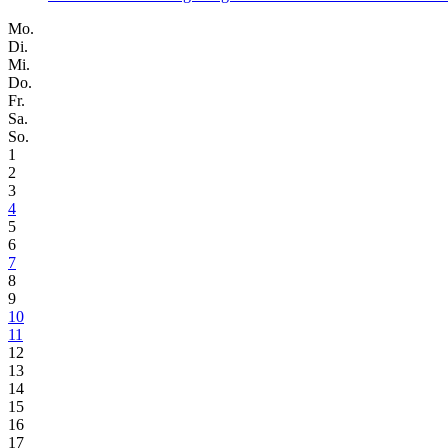
Mo.
Di.
Mi.
Do.
Fr.
Sa.
So.
1
2
3
4
5
6
7
8
9
10
11
12
13
14
15
16
17