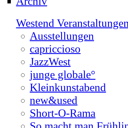
Archiv
Westend Veranstaltunge
Ausstellungen
capriccioso
JazzWest
junge globale°
Kleinkunstabend
new&used
Short-O-Rama
So macht man Frühli