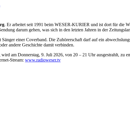
3
rg
. Er arbeitet seit 1991 beim WESER-KURIER und ist dort für die Wes
r Sendung darum gehen, was sich in den letzten Jahren in der Zeitungslan
ist Sänger einer Coverband. Die Zuhörerschaft darf auf ein abwechsl
 oder andere Geschichte damit verbinden.
 wird am Donnerstag, 9. Juli 2026, von 20 – 21 Uhr ausgestrahlt, zu
ernet-Stream:
www.radioweser.tv