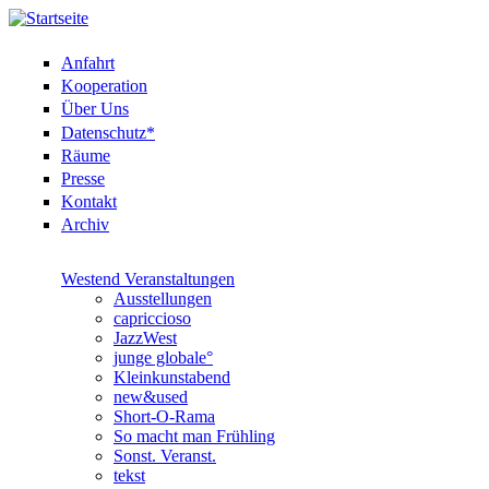
Anfahrt
Kooperation
Über Uns
Datenschutz*
Räume
Presse
Kontakt
Archiv
Westend Veranstaltungen
Ausstellungen
capriccioso
JazzWest
junge globale°
Kleinkunstabend
new&used
Short-O-Rama
So macht man Frühling
Sonst. Veranst.
tekst