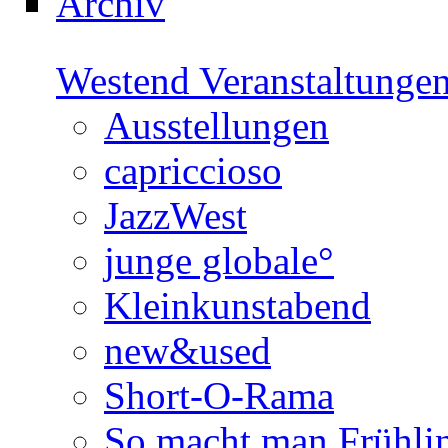
Archiv
Westend Veranstaltunge
Ausstellungen
capriccioso
JazzWest
junge globale°
Kleinkunstabend
new&used
Short-O-Rama
So macht man Frühli