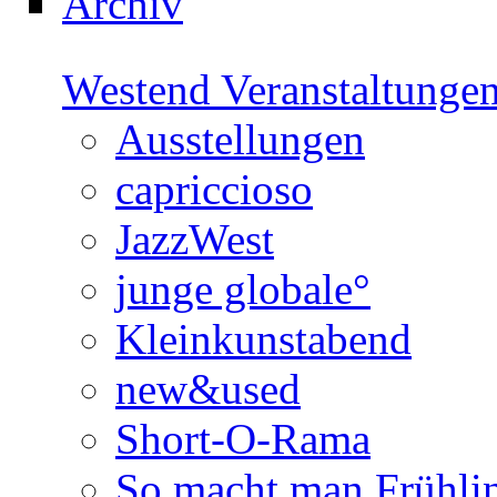
Archiv
Westend Veranstaltunge
Ausstellungen
capriccioso
JazzWest
junge globale°
Kleinkunstabend
new&used
Short-O-Rama
So macht man Frühli