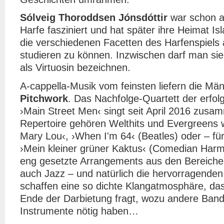
Sólveig Thoroddsen Jónsdóttir
war schon a
Harfe fasziniert und hat später ihre Heimat I
die verschiedenen Facetten des Harfenspiel
studieren zu können. Inzwischen darf man si
als Virtuosin bezeichnen.
A-cappella-Musik vom feinsten liefern die Mä
Pitchwork
. Das Nachfolge-Quartett der erfol
›Main Street Men‹ singt seit April 2016 zus
Repertoire gehören Welthits und Evergreens w
Mary Lou‹, ›When I'm 64‹ (Beatles) oder – fü
›Mein kleiner grüner Kaktus‹ (Comedian Harmon
eng gesetzte Arrangements aus den Bereiche
auch Jazz – und natürlich die hervorragende
schaffen eine so dichte Klangatmosphäre, d
Ende der Darbietung fragt, wozu andere Bands
Instrumente nötig haben…