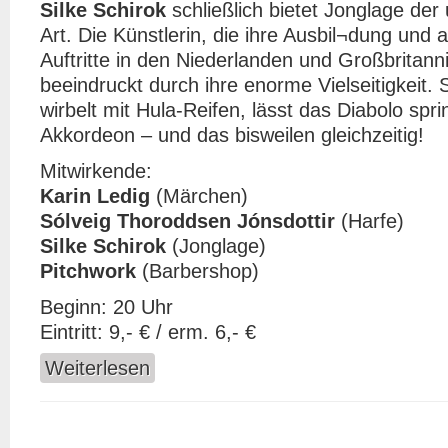
Silke Schirok
schließlich bietet Jonglage de
Art. Die Künstlerin, die ihre Ausbil¬dung und 
Auftritte in den Niederlanden und Großbritann
beeindruckt durch ihre enorme Vielseitigkeit. S
wirbelt mit Hula-Reifen, lässt das Diabolo spri
Akkordeon – und das bisweilen gleichzeitig!
Mitwirkende:
Karin Ledig
(Märchen)
Sólveig Thoroddsen Jónsdottir
(Harfe)
Silke Schirok
(Jonglage)
Pitchwork
(Barbershop)
Beginn: 20 Uhr
Eintritt: 9,- € / erm. 6,- €
Weiterlesen
über K. Ledig (Märchen) S. T. Jónsdotti (Harfe